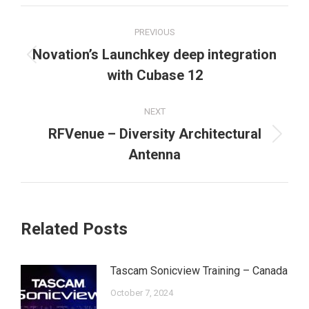
Post
PREVIOUS
navigation
Novation’s Launchkey deep integration
Previous
with Cubase 12
post:
NEXT
RFVenue – Diversity Architectural
Next
Antenna
post:
Related Posts
Tascam Sonicview Training – Canada
October 7, 2024