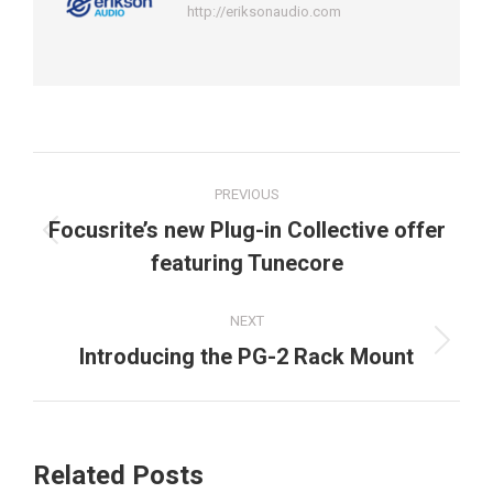
http://eriksonaudio.com
Post
PREVIOUS
navigation
Focusrite’s new Plug-in Collective offer
Previous
featuring Tunecore
post:
NEXT
Next
Introducing the PG-2 Rack Mount
post:
Related Posts