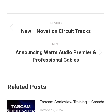
Post
PREVIOUS
navigation
Previous
New – Novation Circuit Tracks
post:
NEXT
Announcing Warm Audio Premier &
Next
Professional Cables
post:
Related Posts
Tascam Sonicview Training – Canada
October 7, 2024