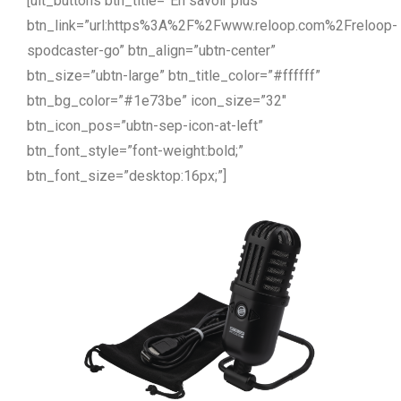
[ult_buttons btn_title=”En savoir plus”
btn_link=”url:https%3A%2F%2Fwww.reloop.com%2Freloop-
spodcaster-go” btn_align=”ubtn-center”
btn_size=”ubtn-large” btn_title_color=”#ffffff”
btn_bg_color=”#1e73be” icon_size=”32″
btn_icon_pos=”ubtn-sep-icon-at-left”
btn_font_style=”font-weight:bold;”
btn_font_size=”desktop:16px;”]