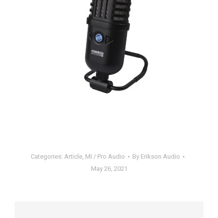
Categories:
Article
,
MI / Pro Audio
By
Erikson Audio
May 26, 2021