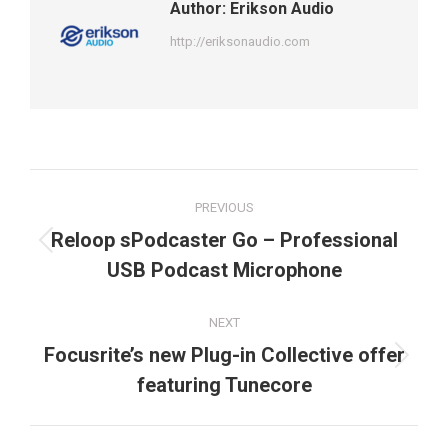
Author:
Erikson Audio
http://eriksonaudio.com
Post
PREVIOUS
navigation
Reloop sPodcaster Go – Professional
Previous
USB Podcast Microphone
post:
NEXT
Focusrite’s new Plug-in Collective offer
Next
featuring Tunecore
post: