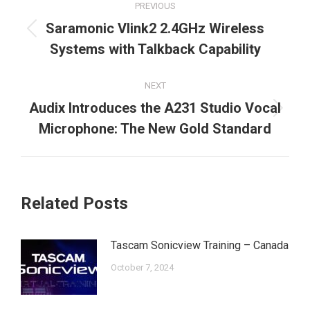
PREVIOUS
navigation
Saramonic Vlink2 2.4GHz Wireless
Previous
Systems with Talkback Capability
post:
NEXT
Audix Introduces the A231 Studio Vocal
Next
Microphone: The New Gold Standard
post:
Related Posts
Tascam Sonicview Training – Canada
October 7, 2024