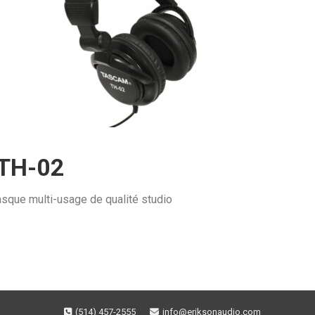
TH-02
asque multi-usage de qualité studio
(514) 457-2555
info@eriksonaudio.com