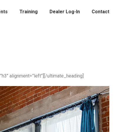
nts
Training
Dealer Log-In
Contact
h3″ alignment=”left”][/ultimate_heading]