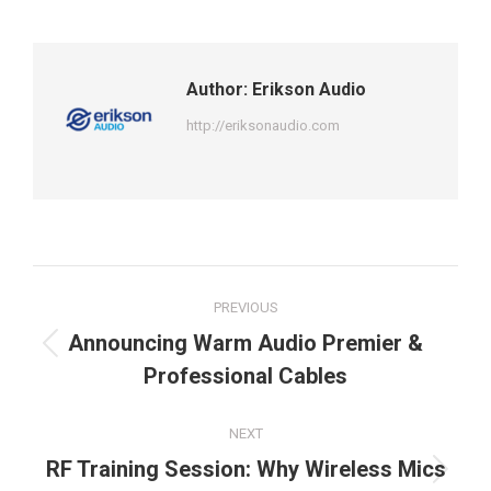
Author:
Erikson Audio
http://eriksonaudio.com
Post
PREVIOUS
navigation
Announcing Warm Audio Premier &
Previous
Professional Cables
post:
NEXT
RF Training Session: Why Wireless Mics
Next