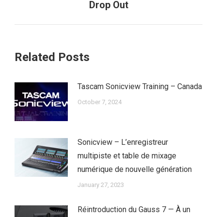
Drop Out
post:
Related Posts
Tascam Sonicview Training – Canada
October 7, 2024
Sonicview – L’enregistreur
multipiste et table de mixage
numérique de nouvelle génération
January 27, 2023
Réintroduction du Gauss 7 — À un