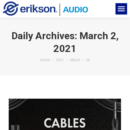
Daily Archives:
March 2,
2021
You are here:
Home
2021
March
02