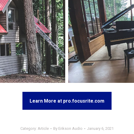
Learn More at pro.focusrite.com
Category:
Article
By
Erikson Audio
January 6, 2021