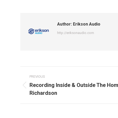
Author:
Erikson Audio
http://eriksonaudio.com
Post
PREVIOUS
navigation
Recording Inside & Outside The Hom
Previous
Richardson
post: