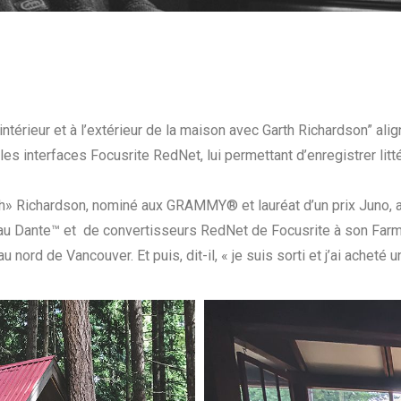
ntérieur et à l’extérieur de la maison avec Garth Richardson” a
les interfaces Focusrite RedNet, lui permettant d’enregistrer lit
h» Richardson, nominé aux GRAMMY® et lauréat d’un prix Juno, a
u Dante™ et de convertisseurs RedNet de Focusrite à son Farm S
ord de Vancouver. Et puis, dit-il, « je suis sorti et j’ai acheté un