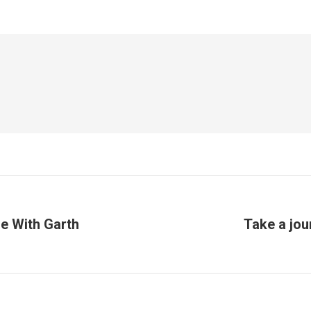
e With Garth
Take a jou
Next
post: