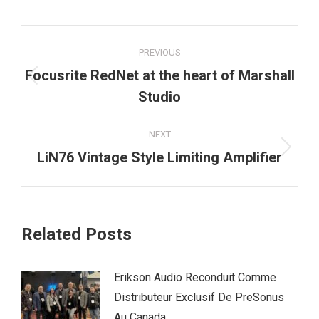
Post
PREVIOUS
navigation
Focusrite RedNet at the heart of Marshall
Previous
Studio
post:
NEXT
Next
LiN76 Vintage Style Limiting Amplifier
post:
Related Posts
Erikson Audio Reconduit Comme
Distributeur Exclusif De PreSonus
Au Canada