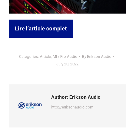
Lire l’article complet
Categories:
Article
,
MI / Pro Audio
By
Erikson Audio
July 28, 2022
Author:
Erikson Audio
http://eriksonaudio.com