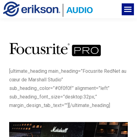
[ultimate_heading main_heading=”Focusrite RedNet au
cœur de Marshall Studio”
sub_heading_color=”#0f0f0f” alignment=”left”
sub_heading_font_size=”desktop:32px;”
margin_design_tab_text=””][/ultimate_heading]