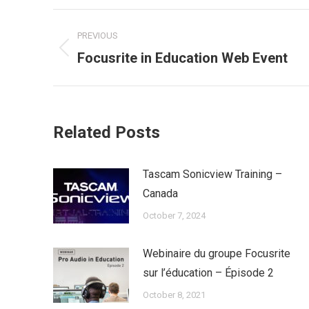
Post
PREVIOUS
navigation
Previous
Focusrite in Education Web Event
post:
Related Posts
Tascam Sonicview Training –
Canada
October 7, 2024
Webinaire du groupe Focusrite
sur l’éducation – Épisode 2
October 8, 2021