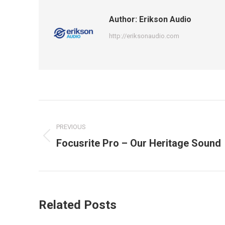
Author:
Erikson Audio
http://eriksonaudio.com
Post
navigation
PREVIOUS
Previous
Focusrite Pro – Our Heritage Sound
post:
Related Posts