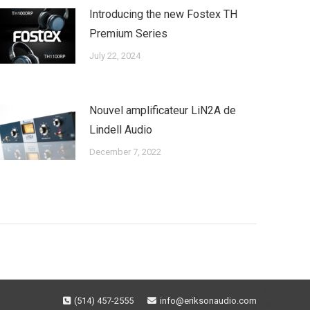
Introducing the new Fostex TH
Premium Series
July 22, 2024
Nouvel amplificateur LiN2A de
Lindell Audio
December 7, 2022
(514) 457-2555
info@eriksonaudio.com