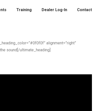
nts
Training
Dealer Log-In
Contact
_heading_color=”#0f0f0f” alignment=”right”
the sound[/ultimate_heading]