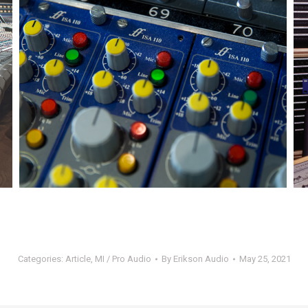
Categories:
Article
,
MI / Pro Audio
By
Erikson Audio
May 25, 2021