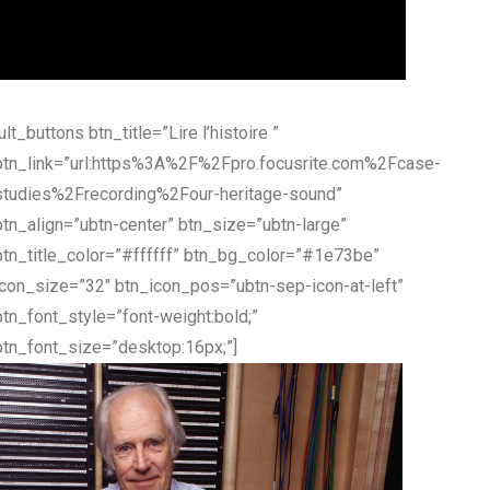
[ult_buttons btn_title=”Lire l’histoire ”
btn_link=”url:https%3A%2F%2Fpro.focusrite.com%2Fcase-
studies%2Frecording%2Four-heritage-sound”
btn_align=”ubtn-center” btn_size=”ubtn-large”
btn_title_color=”#ffffff” btn_bg_color=”#1e73be”
icon_size=”32″ btn_icon_pos=”ubtn-sep-icon-at-left”
btn_font_style=”font-weight:bold;”
btn_font_size=”desktop:16px;”]