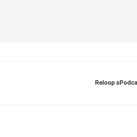
Reloop sPodca
Next
post: