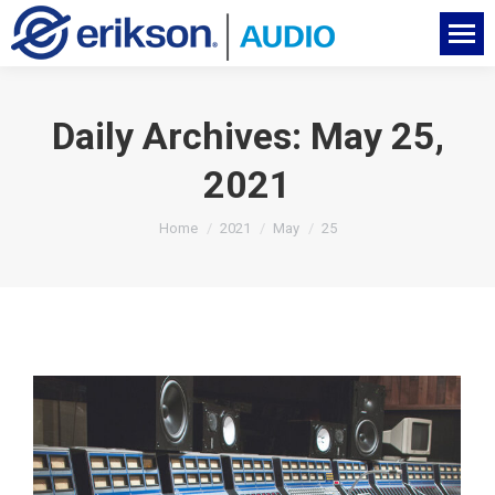
Daily Archives:
May 25,
2021
You are here:
Home
2021
May
25