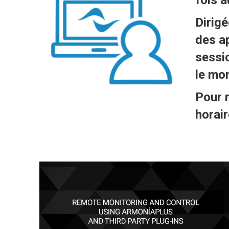
Dirig
des a
sessio
le mon
Pour r
horair