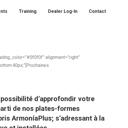
nts
Training
Dealer Log-In
Contact
ding_color=”#0f0f0f” alignment=”right”
ottom:40px;”]Prochaines
possibilité d’approfondir votre
parti de nos plates-formes
pris ArmoníaPlus; s’adressant à la
ve et installées.