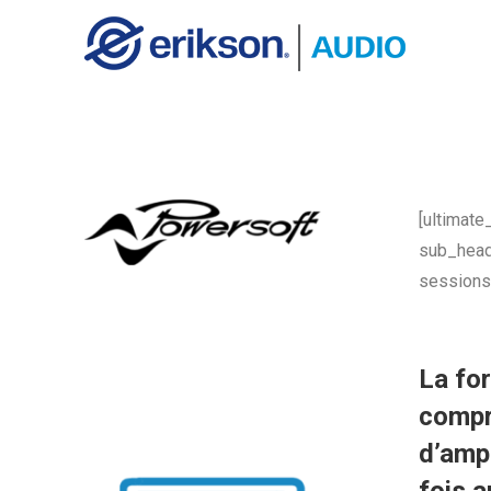
[ultimat
sub_head
sessions
La for
compré
d’ampl
fois a