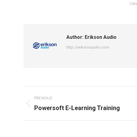
Cat
Author:
Erikson Audio
http://eriksonaudio.com
Post
PREVIOUS
navigation
Previous
Powersoft E-Learning Training
post: