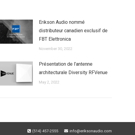
Erikson Audio nommé
distributeur canadien exclusif de
FBT Elettronica
November 30, 2022
Présentation de l’antenne
architecturale Diversity RFVenue
May 2, 2022
(514) 457-2555
info@eriksonaudio.com