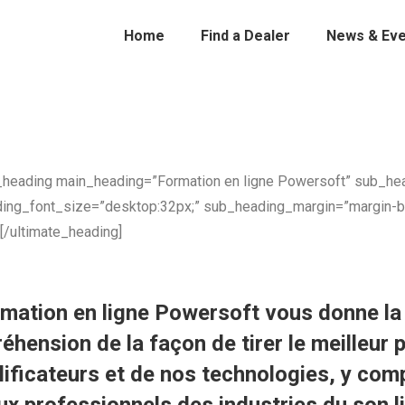
Home
Find a Dealer
News & Eve
e_heading main_heading=”Formation en ligne Powersoft” sub_hea
ing_font_size=”desktop:32px;” sub_heading_margin=”margin-b
[/ultimate_heading]
mation en ligne Powersoft vous donne la 
hension de la façon de tirer le meilleur 
ificateurs et de nos technologies, y com
ux professionnels des industries du son li