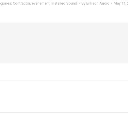
egories:
Contractor
,
événement
,
Installed Sound
By
Erikson Audio
May 11, 
Next
post: