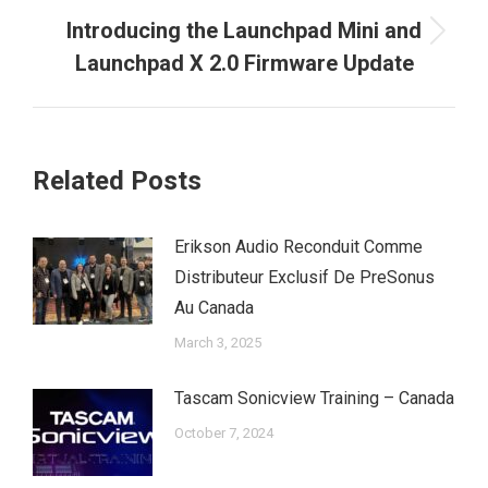
Introducing the Launchpad Mini and
Next
Launchpad X 2.0 Firmware Update
post:
Related Posts
Erikson Audio Reconduit Comme
Distributeur Exclusif De PreSonus
Au Canada
March 3, 2025
Tascam Sonicview Training – Canada
October 7, 2024