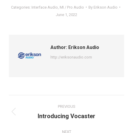
Categories:
Interface Audio
,
MI / Pro Audio
By
Erikson Audio
June 1, 2022
Author:
Erikson Audio
http://eriksonaudio.com
Post
PREVIOUS
navigation
Previous
Introducing Vocaster
post:
NEXT