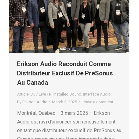
Erikson Audio Reconduit Comme
Distributeur Exclusif De PreSonus
Au Canada
Article
,
DJ / Live FR
,
Installed Sound
,
Interface Audio
By
Erikson Audio
March 3, 2025
Leave a comment
Montréal, Québec – 3 mars 2025 – Erikson
Audio est ravi d’annoncer son renouvellement
en tant que distributeur exclusif de PreSonus au