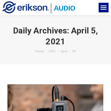
Daily Archives:
April 5,
2021
You are here:
Home
2021
April
05