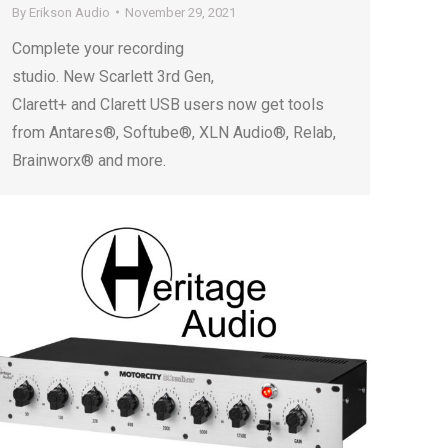
By
Erikson Audio
November 29, 2021
Complete your recording
studio. New Scarlett 3rd Gen,
Clarett+ and Clarett USB users now get tools
from Antares®, Softube®, XLN Audio®, Relab,
Brainworx® and more.