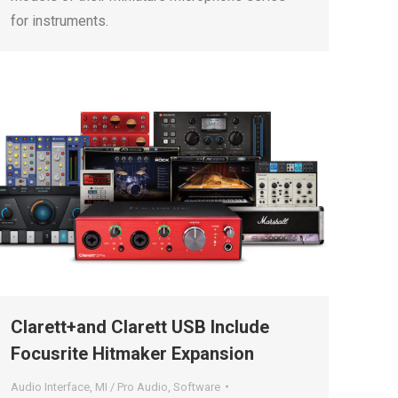
for instruments.
Clarett+and Clarett USB Include
Focusrite Hitmaker Expansion
Audio Interface
,
MI / Pro Audio
,
Software