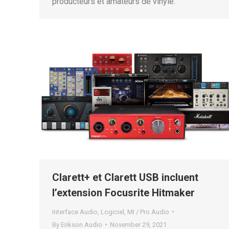
producteurs et amateurs de vinyle.
Clarett+ et Clarett USB incluent
l’extension Focusrite Hitmaker
Interface Audio
,
Logiciel
,
MI / Pro Audio
By
Erikson Audio
November 29, 2021