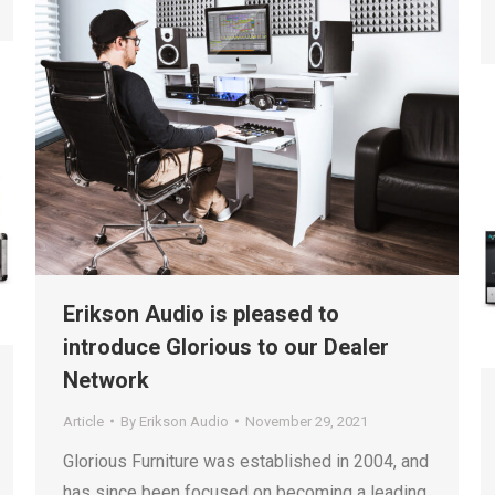
Erikson Audio is pleased to
introduce Glorious to our Dealer
Network
Article
By
Erikson Audio
November 29, 2021
Glorious Furniture was established in 2004, and
has since been focused on becoming a leading