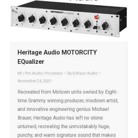
Heritage Audio MOTORCITY
EQualizer
MI / Pro Audio
,
Processor
By
Erikson Audio
November 24, 2021
Recreated from Motown units owned by Eight-
time Grammy winning producer, mixdown artist,
and innovative engineering genius Michael
Brauer, Heritage Audio has left no stone
unturned, recreating the unmistakably huge,
punchy, and warm signature sound that makes