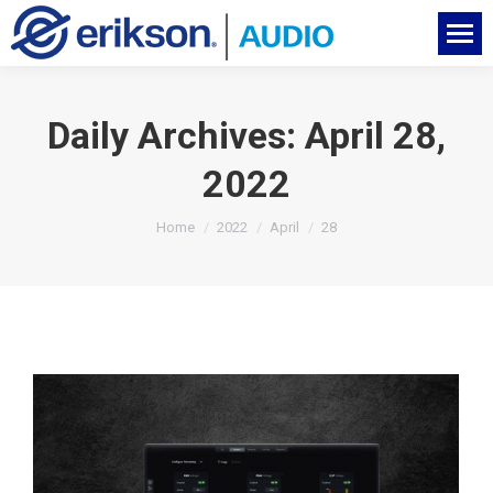
Daily Archives:
April 28,
2022
You are here:
Home
2022
April
28