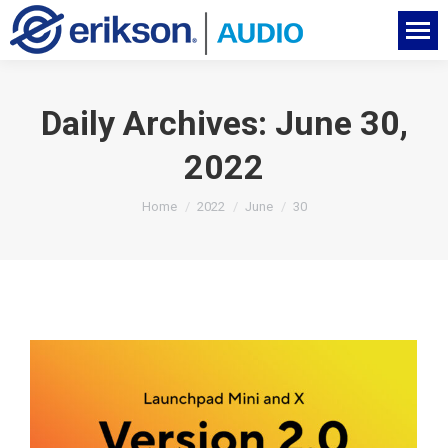
Daily Archives:
June 30,
2022
You are here:
Home
2022
June
30