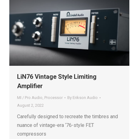
LiN76 Vintage Style Limiting
Amplifier
MI / Pro Audio
,
Processor
By
Erikson Audio
August 2, 2022
Carefully designed to recreate the timbres and
nuance of vintage-era ‘76-style FET
compressors