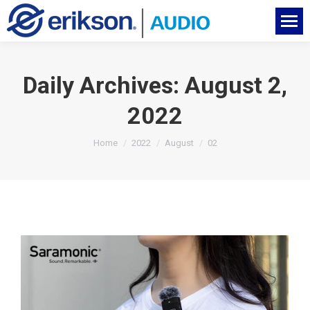
Daily Archives:
August 2,
2022
You are here:
Home
2022
August
02