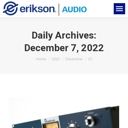
Daily Archives:
December 7, 2022
You are here:
Home
2022
December
07