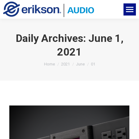
Daily Archives:
June 1,
2021
You are here:
Home
2021
June
01