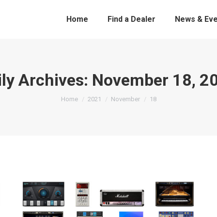
Home
Find a Dealer
News & Eve
ily Archives:
November 18, 2
You are here:
Home
2021
November
18