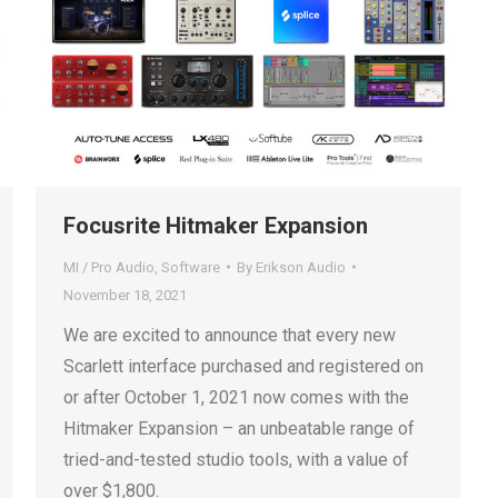
Focusrite Hitmaker Expansion
MI / Pro Audio
,
Software
By
Erikson Audio
November 18, 2021
We are excited to announce that every new
Scarlett interface purchased and registered on
or after October 1, 2021 now comes with the
Hitmaker Expansion – an unbeatable range of
tried-and-tested studio tools, with a value of
over $1,800.