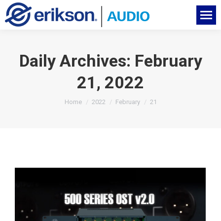
Daily Archives:
February
21, 2022
You are here:
Home
2022
February
21