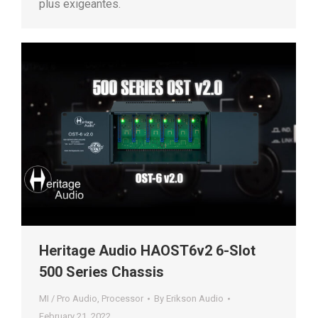
plus exigeantes.
Heritage Audio HAOST6v2 6-Slot
500 Series Chassis
MI / Pro Audio
,
Processor
By
Erikson Audio
February 21, 2022