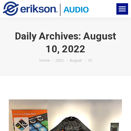
Daily Archives:
August
10, 2022
You are here:
Home
2022
August
10