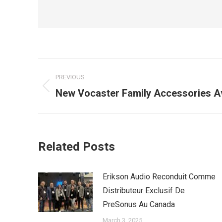
Post
PREVIOUS
navigation
Previous
New Vocaster Family Accessories Av
post:
Related Posts
Erikson Audio Reconduit Comme
Distributeur Exclusif De
PreSonus Au Canada
March 3, 2025