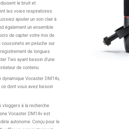
duisent le bruit et
nt les voies respiratoires
issiez ajouter un son clair à
end également un ensemble
cro de capter votre mix de
es coussinets en peluche sur
nregistrement de longues
ster Two ayant besoin d’une
créateur de contenu.
ne dynamique Vocaster DM14v,
 ce dont vous avez besoin
s vloggers à la recherche
phone Vocaster DM14v est
dèle autonome. Conçu pour le