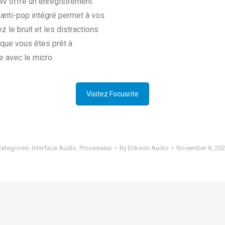
4v offre un enregistrement
e anti-pop intégré permet à vos
 le bruit et les distractions
 que vous êtes prêt à
e avec le micro.
Visitez Focusrite
ategories:
Interface Audio
,
Processeur
By
Erikson Audio
November 8, 202