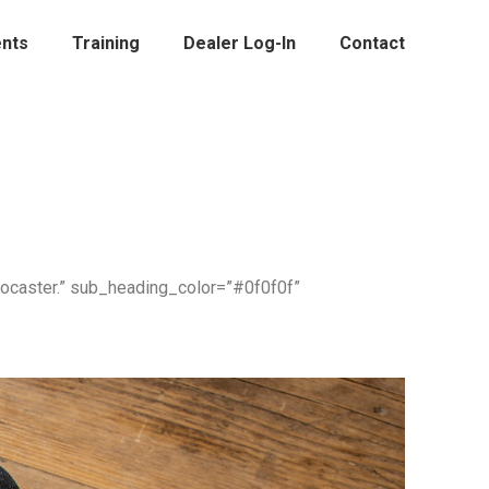
nts
Training
Dealer Log-In
Contact
Vocaster.” sub_heading_color=”#0f0f0f”