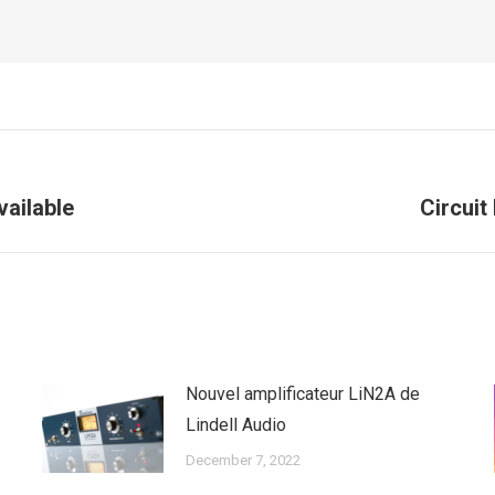
Next
ailable
Circuit
post:
Nouvel amplificateur LiN2A de
Lindell Audio
December 7, 2022