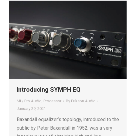
Introducing SYMPH EQ
MI / Pro Audio
,
Processor
By
Erikson Audio
January 29, 2021
Baxandall equalizer’s topology, introduced to the
public by Peter Baxandall in 1952, was a very