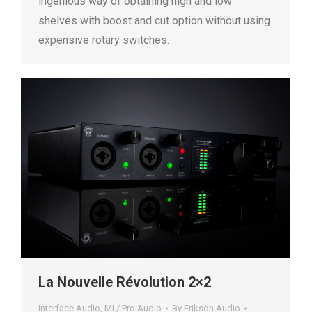
ingenious way of obtaining high and low
shelves with boost and cut option without using
expensive rotary switches.
La Nouvelle Révolution 2×2
Interface Audio
,
MI / Pro Audio
By
Erikson Audio