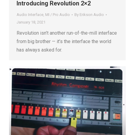
Introducing Revolution 2×2
Audio Interface
,
MI / Pro Audio
By
Erikson Audio
January 18, 2021
Revolution isn’t another run-of-the-mill interface
from big brother — it’s the interface the world
has always asked for.