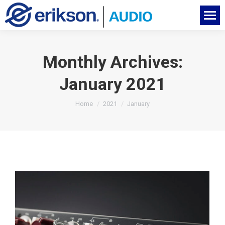
Monthly Archives:
January 2021
You are here:
Home
2021
January