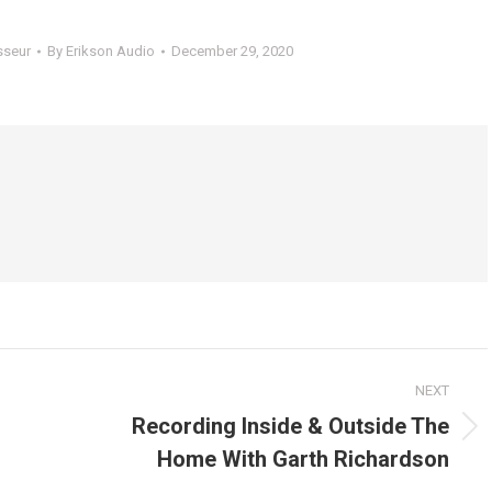
sseur
By
Erikson Audio
December 29, 2020
NEXT
Recording Inside & Outside The
Next
Home With Garth Richardson
post: