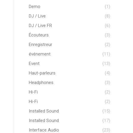
Demo
(1)
DJ / Live
(8)
DJ / Live FR
(6)
Écouteurs
(3)
Enregistreur
(2)
événement
(11)
Event
(13)
Haut-parleurs
(4)
Headphones
(3)
Hi-Fi
(2)
Hi-Fi
(2)
Installed Sound
(15)
Installed Sound
(17)
Interface Audio
(23)