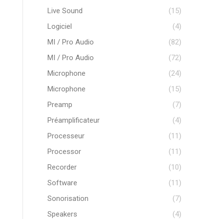
Live Sound
(15)
Logiciel
(4)
MI / Pro Audio
(82)
MI / Pro Audio
(72)
Microphone
(24)
Microphone
(15)
Preamp
(7)
Préamplificateur
(4)
Processeur
(11)
Processor
(11)
Recorder
(10)
Software
(11)
Sonorisation
(7)
Speakers
(4)