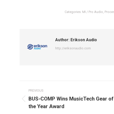
Categories:
MI / Pro Audio
,
Proce
Author:
Erikson Audio
http://eriksonaudio.com
Post
PREVIOUS
navigation
BUS-COMP Wins MusicTech Gear of
Previous
the Year Award
post: