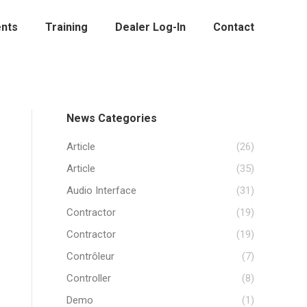
nts
Training
Dealer Log-In
Contact
News Categories
Article
(26)
Article
(35)
Audio Interface
(31)
Contractor
(19)
Contractor
(19)
Contrôleur
(7)
Controller
(8)
Demo
(1)