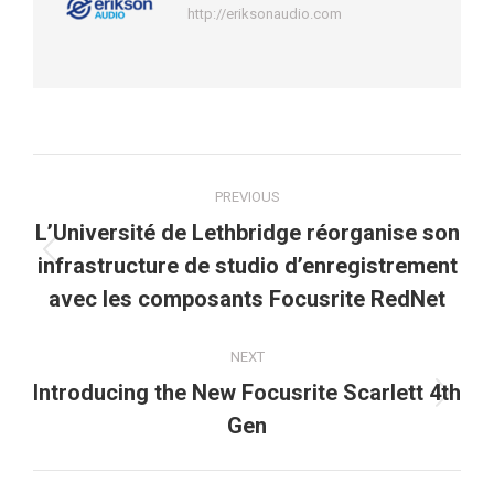
http://eriksonaudio.com
Post
PREVIOUS
navigation
L’Université de Lethbridge réorganise son
Previous
infrastructure de studio d’enregistrement
post:
avec les composants Focusrite RedNet
NEXT
Introducing the New Focusrite Scarlett 4th
Next
Gen
post: