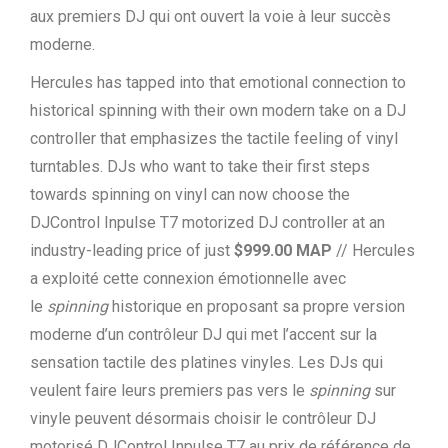
aux premiers DJ qui ont ouvert la voie à leur succès
moderne.
Hercules has tapped into that emotional connection to
historical spinning with their own modern take on a DJ
controller that emphasizes the tactile feeling of vinyl
turntables. DJs who want to take their first steps
towards spinning on vinyl can now choose the
DJControl Inpulse T7 motorized DJ controller at an
industry-leading price of just
$999.00 MAP
// Hercules
a exploité cette connexion émotionnelle avec
le
spinning
historique en proposant sa propre version
moderne d’un contrôleur DJ qui met l’accent sur la
sensation tactile des platines vinyles. Les DJs qui
veulent faire leurs premiers pas vers le
spinning
sur
vinyle peuvent désormais choisir le contrôleur DJ
motorisé DJControl Inpulse T7 au prix de référence de