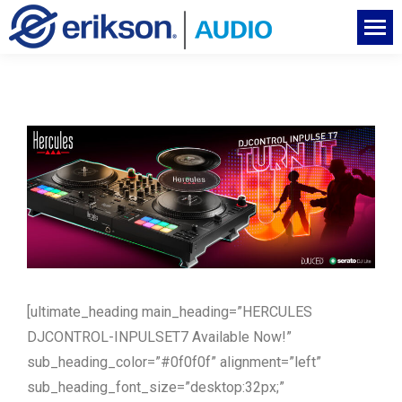
[ultimate_heading main_heading=”HERCULES
DJCONTROL-INPULSET7 Available Now!”
sub_heading_color=”#0f0f0f” alignment=”left”
sub_heading_font_size=”desktop:32px;”