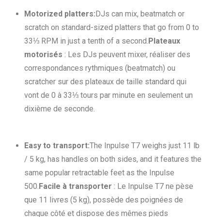
Motorized platters:
DJs can mix, beatmatch or
scratch on standard-sized platters that go from 0 to
33⅓ RPM in just a tenth of a second.
Plateaux
motorisés
: Les DJs peuvent mixer, réaliser des
correspondances rythmiques (beatmatch) ou
scratcher sur des plateaux de taille standard qui
vont de 0 à 33⅓ tours par minute en seulement un
dixième de seconde.
Easy to transport:
The Inpulse T7
weighs just 11 lb
/ 5 kg, has handles on both sides, and it features the
same popular retractable feet as the Inpulse
500.
Facile à transporter
: Le Inpulse T7 ne pèse
que 11 livres (5 kg), possède des poignées de
chaque côté et dispose des mêmes pieds