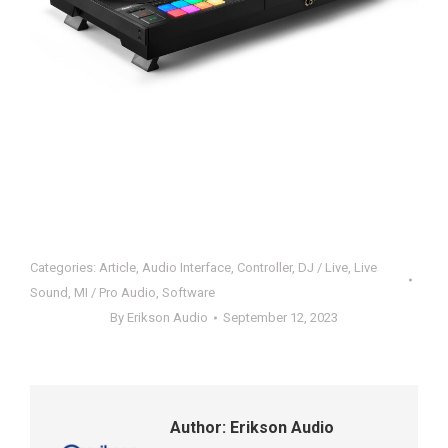
Categories:
Article
,
Audio Interface
,
Controller
,
DJ / Live
,
Live
Sound
,
MI / Pro Audio
,
Software
By
Erikson Audio
September 12, 2023
Author:
Erikson Audio