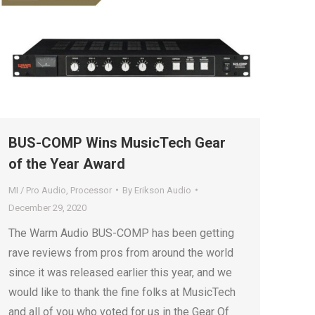
BUS-COMP Wins MusicTech Gear
of the Year Award
MI / Pro Audio
,
Processor
By
Erikson Audio
December 29, 2020
The Warm Audio BUS-COMP has been getting
rave reviews from pros from around the world
since it was released earlier this year, and we
would like to thank the fine folks at MusicTech
and all of you who voted for us in the Gear Of