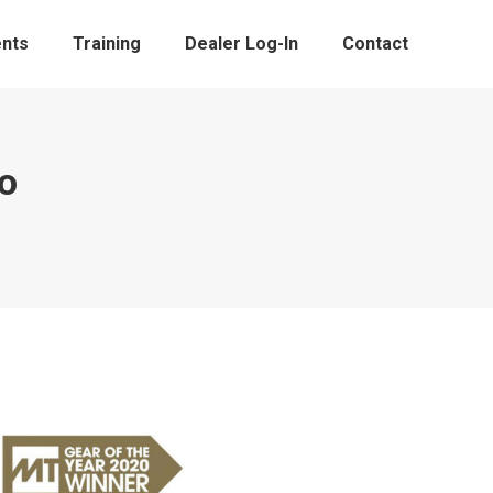
nts
Training
Dealer Log-In
Contact
o