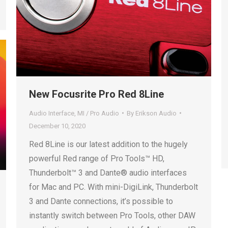
New Focusrite Pro Red 8Line
Audio Interface
,
MI / Pro Audio
By
Erikson Audio
December 10, 2020
Red 8Line is our latest addition to the hugely
powerful Red range of Pro Tools™ HD,
Thunderbolt™ 3 and Dante® audio interfaces
for Mac and PC. With mini-DigiLink, Thunderbolt
3 and Dante connections, it’s possible to
instantly switch between Pro Tools, other DAW