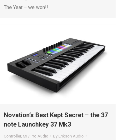
The Year – we won!!
Novation’s Best Kept Secret – the 37
note Launchkey 37 Mk3
Controller
,
MI / Pro Audio
By
Erikson Audio