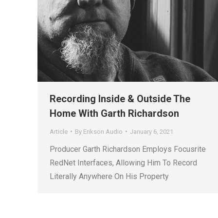
Recording Inside & Outside The
Home With Garth Richardson
Article
By
Erikson Audio
January 6, 2021
Producer Garth Richardson Employs Focusrite
RedNet Interfaces, Allowing Him To Record
Literally Anywhere On His Property