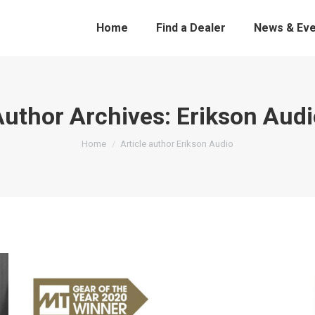
Home
Find a Dealer
News & Eve
Author Archives:
Erikson Audi
You are here:
Home
Article author Erikson Audio