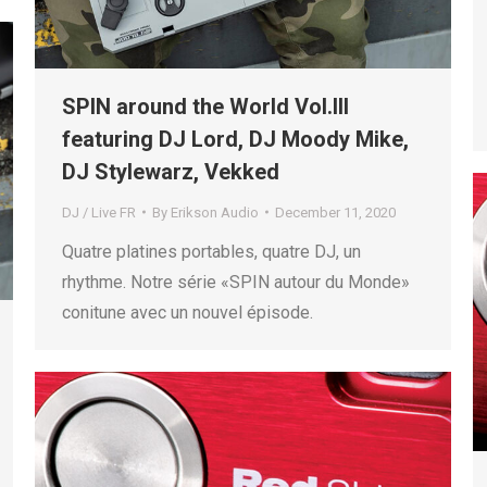
SPIN around the World Vol.III
featuring DJ Lord, DJ Moody Mike,
DJ Stylewarz, Vekked
DJ / Live FR
By
Erikson Audio
December 11, 2020
Quatre platines portables, quatre DJ, un
rhythme. Notre série «SPIN autour du Monde»
conitune avec un nouvel épisode.