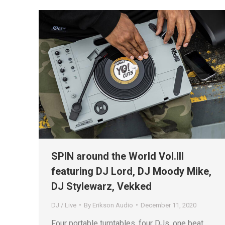
SPIN around the World Vol.III
featuring DJ Lord, DJ Moody Mike,
DJ Stylewarz, Vekked
DJ / Live
By
Erikson Audio
December 11, 2020
Four portable turntables, four DJs, one beat.