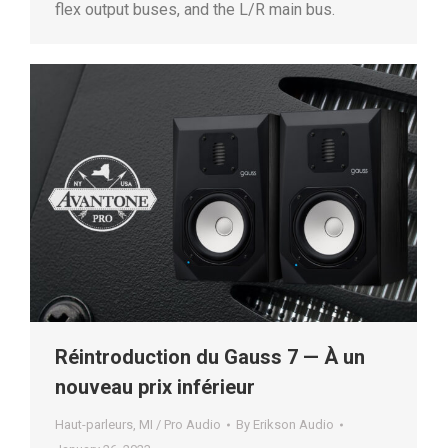
flex output buses, and the L/R main bus.
Réintroduction du Gauss 7 — À un
nouveau prix inférieur
Haut-parleurs
,
MI / Pro Audio
By
Erikson Audio