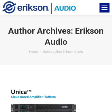
Author Archives:
Erikson
Audio
You are here:
Home
Article author Erikson Audio