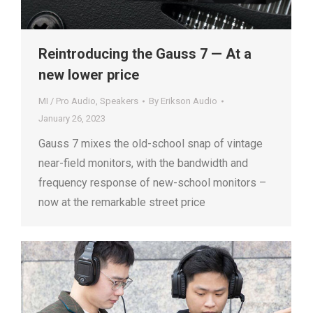
Reintroducing the Gauss 7 — At a
new lower price
MI / Pro Audio
,
Speakers
By
Erikson Audio
January 26, 2023
Gauss 7 mixes the old-school snap of vintage
near-field monitors, with the bandwidth and
frequency response of new-school monitors –
now at the remarkable street price