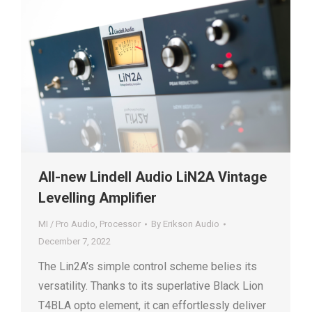
All-new Lindell Audio LiN2A Vintage
Levelling Amplifier
MI / Pro Audio
,
Processor
By
Erikson Audio
December 7, 2022
The Lin2A’s simple control scheme belies its
versatility. Thanks to its superlative Black Lion
T4BLA opto element, it can effortlessly deliver