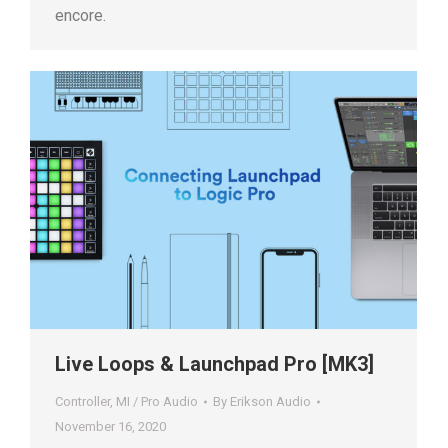
encore.
Live Loops & Launchpad Pro [MK3]
Controller
,
MI / Pro Audio
By
Erikson Audio
November 16, 2020