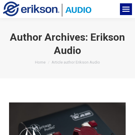
Author Archives:
Erikson
Audio
You are here:
Home
Article author Erikson Audio