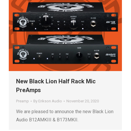
New Black Lion Half Rack Mic
PreAmps
Preamp
By
Erikson Audio
November 20, 2020
We are pleased to announce the new Black Lion
Audio B12AMKIII & B173MKII.