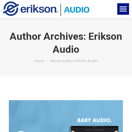
Author Archives:
Erikson
Audio
You are here:
Home
Article author Erikson Audio