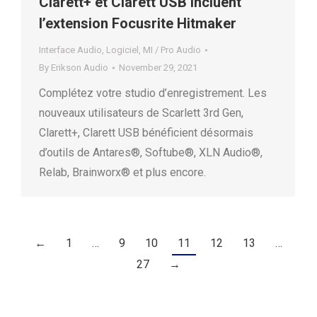
Clarett+ et Clarett USB incluent
l’extension Focusrite Hitmaker
Interface Audio
,
Logiciel
,
MI / Pro Audio
By
Erikson Audio
November 29, 2021
Complétez votre studio d’enregistrement. Les
nouveaux utilisateurs de Scarlett 3rd Gen,
Clarett+, Clarett USB bénéficient désormais
d’outils de Antares®, Softube®, XLN Audio®,
Relab, Brainworx® et plus encore.
←
1
…
9
10
11
12
13
…
27
→